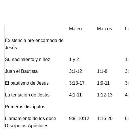
Mateo
Marcos
L
Existencia pre-encarnada de
Jesús
Su nacimiento y niñez
1 y 2
1 
Juan el Bautista
3:1-12
1:1-8
3
El bautismo de Jesús
3:13-17
1:9-11
3
La tentación de Jesús
4:1-11
1:12-13
4
Primeros discípulos
Llamamiento de los doce
9:9, 10:12
1:16-20
6
Discípulos-Apóstoles