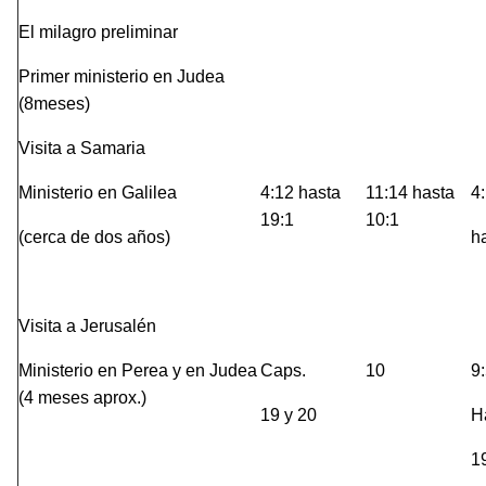
El milagro preliminar
Primer ministerio en Judea
(8meses)
Visita a Samaria
Ministerio en Galilea
4:12 hasta
11:14 hasta
4
19:1
10:1
(cerca de dos años)
h
Visita a Jerusalén
Ministerio en Perea y en Judea
Caps.
10
9
(4 meses aprox.)
19 y 20
H
1