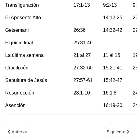
Transfiguración
17:1-13
9:2-13
9
El Aposento Alto
14:12-25
2
Getsemaní
26:36
14:32-42
2
El juicio final
25:31-46
La última semana
21 al 27
11 al 15
1
Crucifixión
27:32-60
15:21-41
2
Sepultura de Jesús
27:57-61
15:42-47
Resurrección
28:1-10
16:1.8
2
Asención
16:19-20
2
Artículo anterior: Ester
Artículo siguie
Anterior
Siguiente