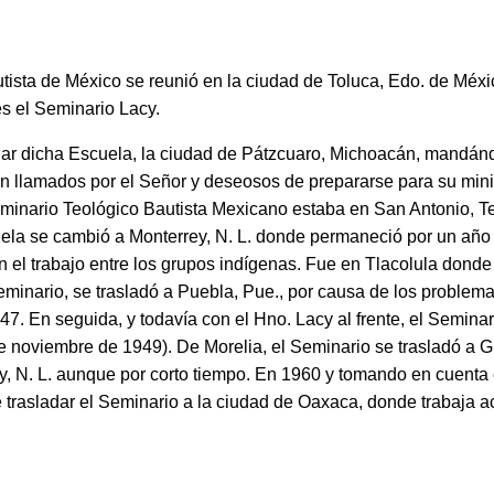
de México se reunió en la ciudad de Toluca, Edo. de México, 
s el Seminario Lacy.
 dicha Escuela, la ciudad de Pátzcuaro, Michoacán, mandándos
n llamados por el Señor y deseosos de prepararse para su minist
Seminario Teológico Bautista Mexicano estaba en San Antonio, Te
cuela se cambió a Monterrey, N. L. donde permaneció por un año
 el trabajo entre los grupos indígenas. Fue en Tlacolula donde
Seminario, se trasladó a Puebla, Pue., por causa de los proble
. En seguida, y todavía con el Hno. Lacy al frente, el Seminari
 noviembre de 1949). De Morelia, el Seminario se trasladó a G
 N. L. aunque por corto tiempo. En 1960 y tomando en cuenta e
trasladar el Seminario a la ciudad de Oaxaca, donde trabaja a