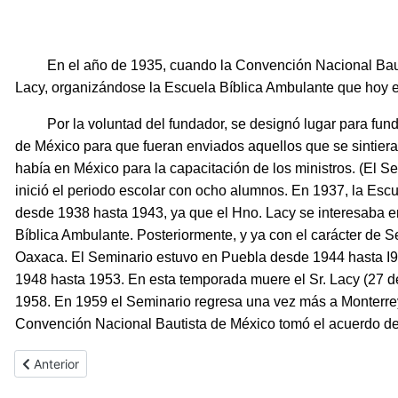
En el año de 1935, cuando la Convención Nacional Bautista 
Lacy, organizándose la Escuela Bíblica Ambulante que hoy e
Por la voluntad del fundador, se designó lugar para fundar
de México para que fueran enviados aquellos que se sintiera
había en México para la capacitación de los ministros. (El 
inició el periodo escolar con ocho alumnos. En 1937, la Es
desde 1938 hasta 1943, ya que el Hno. Lacy se interesaba en
Bíblica Ambulante. Posteriormente, y ya con el carácter de 
Oaxaca. El Seminario estuvo en Puebla desde 1944 hasta I947
1948 hasta 1953. En esta temporada muere el Sr. Lacy (27 de
1958. En 1959 el Seminario regresa una vez más a Monterrey,
Convención Nacional Bautista de México tomó el acuerdo de 
Artículo anterior: Casa Bautista de Publicaciones
Anterior