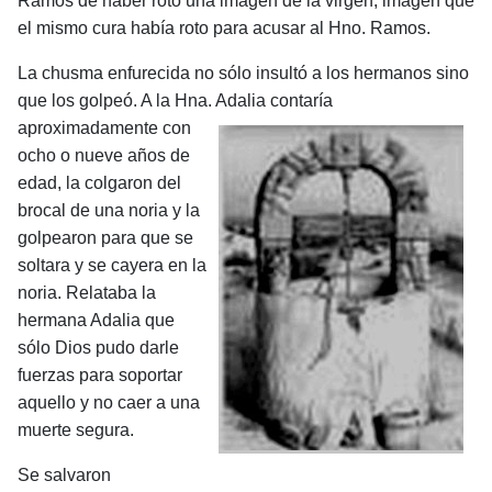
Ramos de haber roto una imagen de la virgen, imagen que
el mismo cura había roto para acusar al Hno. Ramos.
La chusma enfurecida no sólo insultó a los hermanos sino
que los golpeó. A la Hna. Adalia contaría
aproximadamente con
ocho o nueve años de
edad, la colgaron del
brocal de una noria y la
golpearon para que se
soltara y se cayera en la
noria. Relataba la
hermana Adalia que
sólo Dios pudo darle
fuerzas para soportar
aquello y no caer a una
muerte segura.
Se salvaron